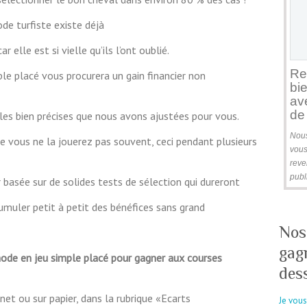
ode turfiste existe déjà
r elle est si vielle qu’ils l’ont oublié.
Re
e placé vous procurera un gain financier non
bi
av
de 
les bien précises que nous avons ajustées pour vous.
Nous
ue vous ne la jouerez pas souvent, ceci pendant plusieurs
vous
reve
publi
r basée sur de solides tests de sélection qui dureront
umuler petit à petit des bénéfices sans grand
Nos
gag
e en jeu simple placé pour gagner aux courses
des
net ou sur papier, dans la rubrique «Ecarts
Je vou