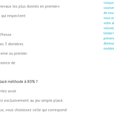
conçus
«Chevaux les plus donnés en premier»
courses
de nous
 qui respectent
vous en
votre 
volonta
limiter
 Presse
préserv
diminue
ses 3 dernières
nombre 
 2eme ou premier.
absence de
placé méthode à 80% ?
riez avoir
ez exclusivement au jeu simple placé.
x, vous choisissez celle qui correspond