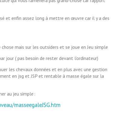
tuite qui vous ramènera pas grand-chose car rapport
ssé et enfin assez long à mettre en œuvre car il y a des
 chose mais sur les outsiders et se joue en Jeu simple
r jour ( pas besoin de rester devant l’ordinateur)
e jouer les chevaux données et en plus avec une gestion
ment en jsg et JSP et rentable à masse égale sur la
ner au jeu simple
:
nouveau/masseegaleJSG.htm