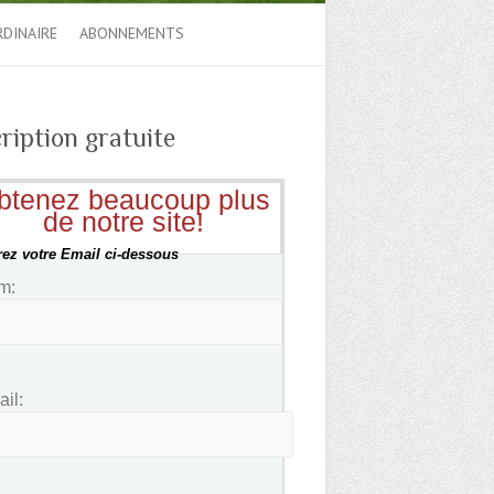
RDINAIRE
ABONNEMENTS
ription gratuite
btenez beaucoup plus
de notre site!
rez votre Email ci-dessous
m:
il: