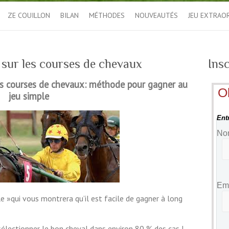
ZE COUILLON
BILAN
MÉTHODES
NOUVEAUTÉS
JEU EXTRAO
le sur les courses de chevaux
Insc
 les courses de chevaux: méthode pour gagner au
O
jeu simple
Ent
No
Ema
 »qui vous montrera qu’il est facile de gagner à long
sélectionner le bon cheval dans environ 80 % des cas !