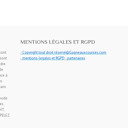
MENTIONS LÉGALES ET RGPD
 sont
-
Copyright tout droit réservé©Gagneauxcourses.com
 sont
-
mentions-legales et RGPD
-
partenaires
dre.
de
face à
us
aris
s
thode
es.
NT,
PPELEZ