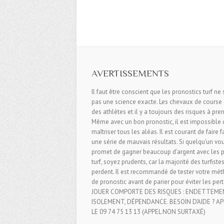
AVERTISSEMENTS
Il faut être conscient que les pronostics turf ne
pas une science exacte. Les chevaux de course
des athlètes et il y a toujours des risques à pren
Même avec un bon pronostic, il est impossible 
maîtriser tous les aléas. Il est courant de faire 
une série de mauvais résultats. Si quelqu'un vo
promet de gagner beaucoup d'argent avec les p
turf, soyez prudents, car la majorité des turfiste
perdent. Il est recommandé de tester votre mé
de pronostic avant de parier pour éviter les pert
JOUER COMPORTE DES RISQUES : ENDETTEME
ISOLEMENT, DÉPENDANCE. BESOIN D'AIDE ? A
LE 09 74 75 13 13 (APPEL NON SURTAXÉ)