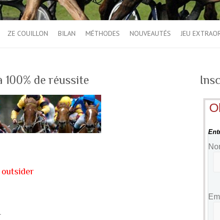
ZE COUILLON
BILAN
MÉTHODES
NOUVEAUTÉS
JEU EXTRAO
à 100% de réussite
Insc
O
Ent
No
 outsider
Ema
r