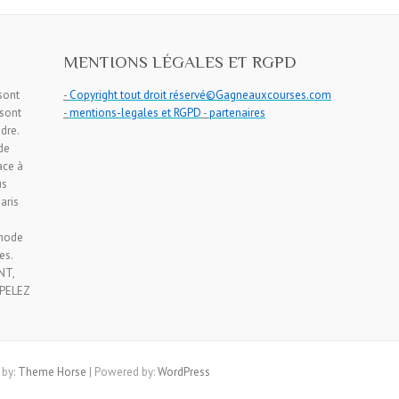
MENTIONS LÉGALES ET RGPD
 sont
-
Copyright tout droit réservé©Gagneauxcourses.com
 sont
-
mentions-legales et RGPD
-
partenaires
dre.
de
face à
us
aris
s
thode
es.
NT,
PPELEZ
 by:
Theme Horse
| Powered by:
WordPress