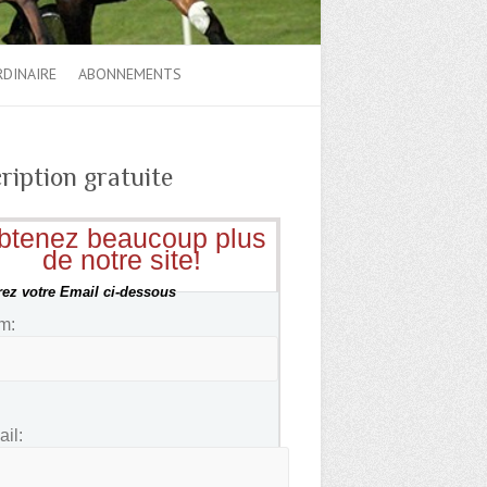
RDINAIRE
ABONNEMENTS
ription gratuite
btenez beaucoup plus
de notre site!
rez votre Email ci-dessous
m:
il: