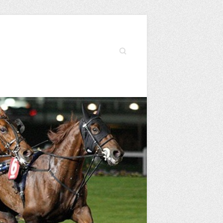
Search