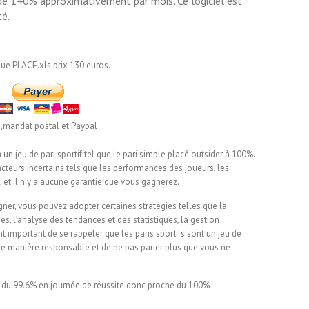
de 140% approximativement par mois
. Ce logiciel est
cé.
ue PLACE.xls prix 130 euros.
,mandat postal et Paypal
 un jeu de pari sportif tel que le pari simple placé outsider à 100%.
cteurs incertains tels que les performances des joueurs, les
, et il n’y a aucune garantie que vous gagnerez.
er, vous pouvez adopter certaines stratégies telles que la
s, l’analyse des tendances et des statistiques, la gestion
nt important de se rappeler que les paris sportifs sont un jeu de
 de manière responsable et de ne pas parier plus que vous ne
re du 99.6% en journée de réussite donc proche du 100%