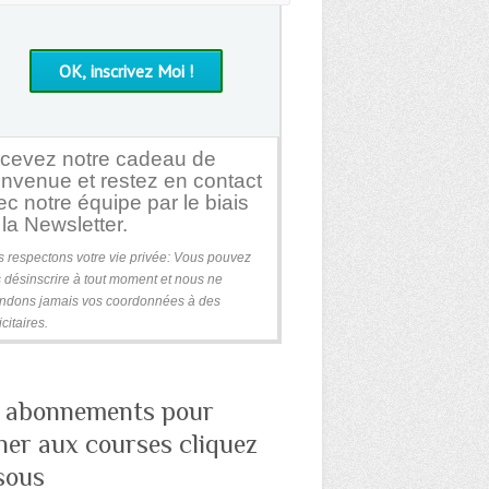
cevez notre cadeau de
envenue et restez en contact
ec notre équipe par le biais
la Newsletter.
 respectons votre vie privée: Vous pouvez
 désinscrire à tout moment et nous ne
ndons jamais vos coordonnées à des
citaires.
 abonnements pour
ner aux courses cliquez
sous