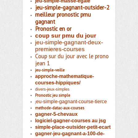
jeu-simple-masse-egale
jeu-simple-gagnant-outsider-2
meilleur pronostic pmu
gagnant
Pronostic en or
coup sur pmu du jour
jeu-simple-gagnant-deux-
premieres-courses
Coup sur du jour avec le prono
jean 1
jeu-simple-veille
approche-mathematique-
courses-hippiques/
divers-jeux-simples
Pronostic jeu simple
eu-simple-gagnant-course-tierce
j
methode-datac-aux-courses
gagner-5-chevaux
logiciel-gagner-courses au jsg
simple-place-outsider-petit-ecart
gagner-jeu-gagnant-a-100-de-