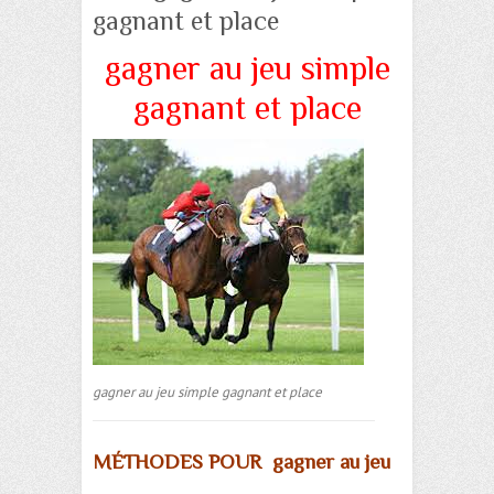
gagnant et place
gagner au jeu simple
gagnant et place
gagner au jeu simple gagnant et place
MÉTHODES POUR
gagner au jeu