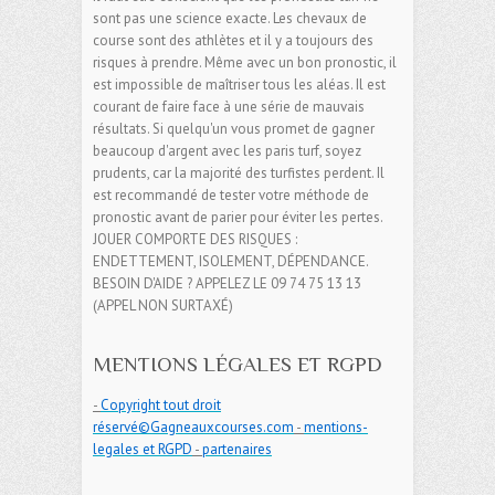
sont pas une science exacte. Les chevaux de
course sont des athlètes et il y a toujours des
risques à prendre. Même avec un bon pronostic, il
est impossible de maîtriser tous les aléas. Il est
courant de faire face à une série de mauvais
résultats. Si quelqu'un vous promet de gagner
beaucoup d'argent avec les paris turf, soyez
prudents, car la majorité des turfistes perdent. Il
est recommandé de tester votre méthode de
pronostic avant de parier pour éviter les pertes.
JOUER COMPORTE DES RISQUES :
ENDETTEMENT, ISOLEMENT, DÉPENDANCE.
BESOIN D'AIDE ? APPELEZ LE 09 74 75 13 13
(APPEL NON SURTAXÉ)
MENTIONS LÉGALES ET RGPD
-
Copyright tout droit
réservé©Gagneauxcourses.com
-
mentions-
legales et RGPD
-
partenaires