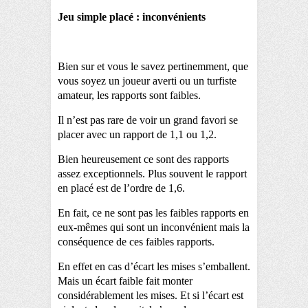
Jeu simple placé : inconvénients
Bien sur et vous le savez pertinemment, que
vous soyez un joueur averti ou un turfiste
amateur, les rapports sont faibles.
Il n’est pas rare de voir un grand favori se
placer avec un rapport de 1,1 ou 1,2.
Bien heureusement ce sont des rapports
assez exceptionnels. Plus souvent le rapport
en placé est de l’ordre de 1,6.
En fait, ce ne sont pas les faibles rapports en
eux-mêmes qui sont un inconvénient mais la
conséquence de ces faibles rapports.
En effet en cas d’écart les mises s’emballent.
Mais un écart faible fait monter
considérablement les mises. Et si l’écart est