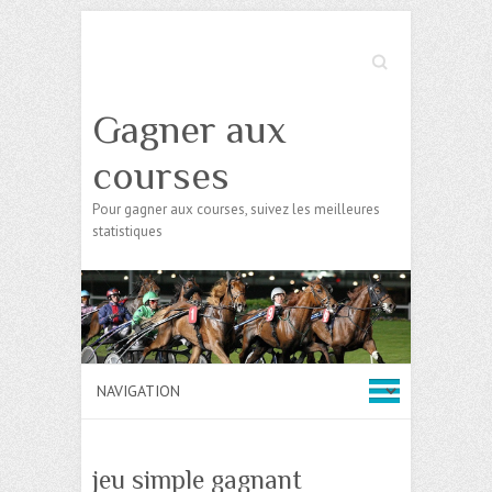
Search
Gagner aux
courses
Pour gagner aux courses, suivez les meilleures
statistiques
jeu simple gagnant