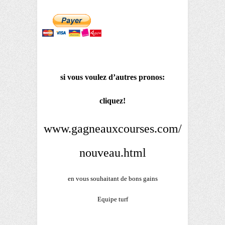
si
vous voulez d’autres
pronos
:
cliquez
!
www.gagneauxcourses.com/
nouveau.html
en
vous souhaitant de bons gains
Equipe turf