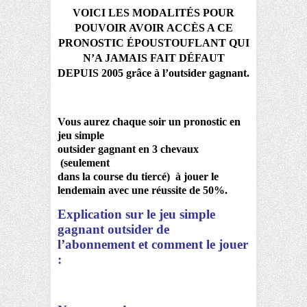
VOICI LES MODALITÉS POUR
POUVOIR AVOIR ACCÈS A CE
PRONOSTIC ÉPOUSTOUFLANT QUI
N’A JAMAIS FAIT DÉFAUT
DEPUIS 2005 grâce à l’outsider gagnant.
Vous aurez chaque soir un pronostic en
jeu simple
outsider gagnant en 3 chevaux
(seulement
dans la course du tiercé)
à jouer le
lendemain avec une réussite de 50%.
Explication sur le jeu simple
gagnant outsider de
l’abonnement et comment le jouer
: