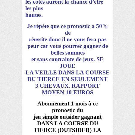
les cotes auront la chance d’être
les plus
hautes.
Je répète que ce pronostic a 50%
de
réussite donc il ne vous fera pas
peur car vous pourrez gagner de
belles sommes
et sans contrainte de jeux.
SE
JOUE
LA VEILLE DANS LA COURSE
DU TIERCE EN SEULEMENT
3 CHEVAUX.
RAPPORT
MOYEN 10 EUROS
Abonnement 1 mois à ce
pronostic du
jeu simple outsider gagnant
DANS LA COURSE DU
TIERCE (OUTSIDER) LA