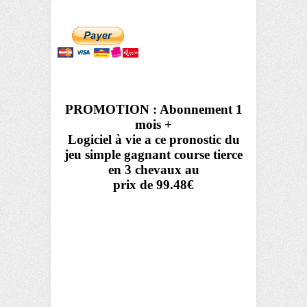
PROMOTION : Abonnement 1
mois +
Logiciel à vie a ce pronostic du
jeu simple gagnant course tierce
en 3 chevaux au
prix de 99.48€