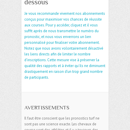
dessous
Je vous recommande vivement nos abonnements
conçus pour maximiser vos chances de réussite
aux courses. Pour y accéder, cliquez et il vous
suffit après de nous transmettre le numéro du
pronostic, et nous vous enverrons un lien
personnalisé pour finaliser votre abonnement.
Notez que nous avons volontairement désactivé
les liens directs afin de limiter le nombre
d'inscriptions. Cette mesure vise à préserver la
qualité des rapports et à éviter qu'ils ne diminuent
drastiquement en raison d'un trop grand nombre
de participants.
AVERTISSEMENTS
Il faut être conscient que les pronostics turf ne
sont pas une science exacte. Les chevaux de
course sont des athlètes et il y a toujours des