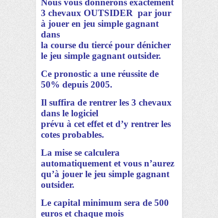
Nous vous donnerons exactement
3 chevaux OUTSIDER
par jour
à jouer en jeu simple gagnant
dans
la course du tiercé pour dénicher
le jeu simple gagnant outsider.
Ce pronostic a une réussite de
50% depuis 2005.
Il suffira de rentrer les 3 chevaux
dans le logiciel
prévu à cet effet et d’y rentrer les
cotes probables.
La mise se calculera
automatiquement et vous n’aurez
qu’à jouer le jeu simple gagnant
outsider.
Le capital minimum sera de 500
euros et chaque mois