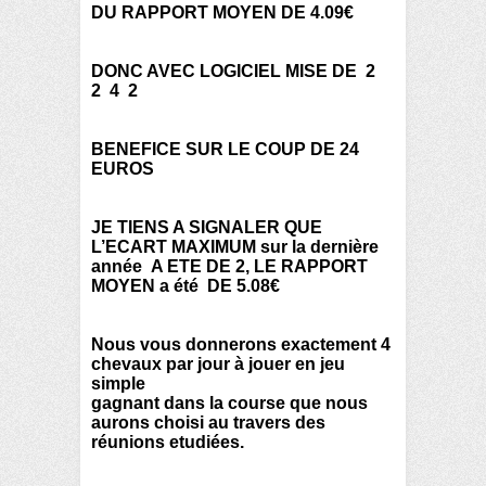
DU RAPPORT MOYEN DE 4.09€
DONC AVEC LOGICIEL MISE DE 2
2 4 2
BENEFICE SUR LE COUP DE 24
EUROS
JE TIENS A SIGNALER QUE
L’ECART MAXIMUM sur la dernière
année A ETE DE 2, LE RAPPORT
MOYEN a été DE 5.08€
Nous vous donnerons exactement 4
chevaux par jour à jouer en jeu
simple
gagnant dans la course que nous
aurons choisi au travers des
réunions
etudiées
.