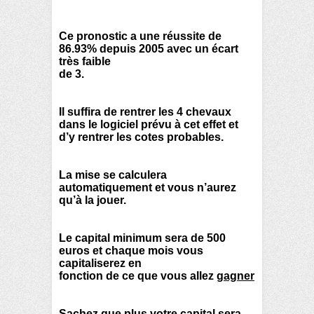
Ce pronostic a une réussite de
86.93% depuis 2005 avec un écart
très faible
de 3.
Il suffira de rentrer les 4 chevaux
dans le logiciel prévu à cet effet et
d’y rentrer les cotes probables.
La mise se calculera
automatiquement et vous n’aurez
qu’à la jouer.
Le capital minimum sera de 500
euros et chaque mois vous
capitaliserez en
fonction de ce que vous allez
gagner
Sachez que plus votre capital sera