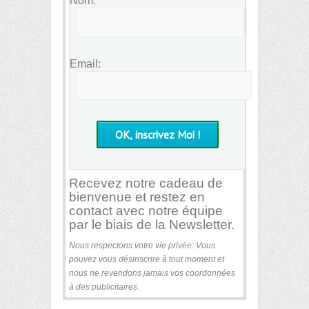
Nom:
Email:
Recevez notre cadeau de
bienvenue et restez en
contact avec notre équipe
par le biais de la Newsletter.
Nous respectons votre vie privée: Vous
pouvez vous désinscrire à tout moment et
nous ne revendons jamais vos coordonnées
à des publicitaires.