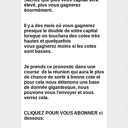
élevé, plus vous gagnerez
énormément.
Il y a des mois où vous gagnerez
presque le double de votre capital
lorsque on
touchera des cotes très
hautes et quelquefois
vous gagnerez moins si les cotes
sont basses.
Je prends ce pronostic dans une
course de la réunion
qui aura le plus
de chance de sortir à bonne cote et
pour cela nous détenons une base
de
donnée
gigantesque, nous
pouvons vous l’envoyer et vous
verrez cela.
CLIQUEZ POUR VOUS ABONNER ci
dessous: