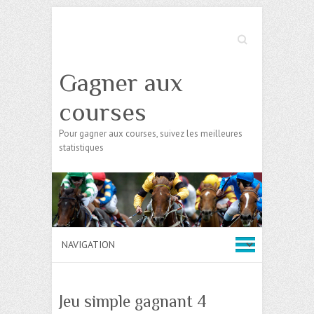
Search
Gagner aux
courses
Pour gagner aux courses, suivez les meilleures
statistiques
Jeu simple gagnant 4