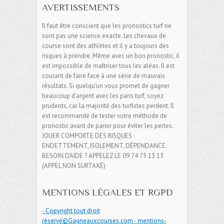
AVERTISSEMENTS
Il faut être conscient que les pronostics turf ne
sont pas une science exacte. Les chevaux de
course sont des athlètes et il y a toujours des
risques à prendre. Même avec un bon pronostic, il
est impossible de maîtriser tous les aléas. Il est
courant de faire face à une série de mauvais
résultats. Si quelqu'un vous promet de gagner
beaucoup d'argent avec les paris turf, soyez
prudents, car la majorité des turfistes perdent. Il
est recommandé de tester votre méthode de
pronostic avant de parier pour éviter les pertes.
JOUER COMPORTE DES RISQUES :
ENDETTEMENT, ISOLEMENT, DÉPENDANCE.
BESOIN D'AIDE ? APPELEZ LE 09 74 75 13 13
(APPEL NON SURTAXÉ)
MENTIONS LÉGALES ET RGPD
-
Copyright tout droit
réservé©Gagneauxcourses.com
-
mentions-