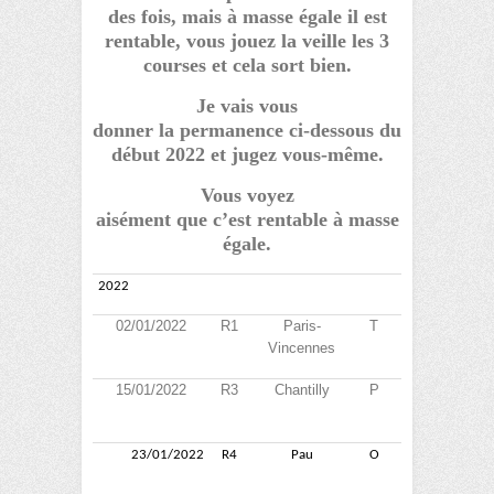
des fois, mais à masse égale il est
rentable, vous jouez la veille les 3
courses et cela sort bien.
Je vais vous
donner la permanence ci-dessous du
début 2022 et jugez vous-même.
Vous voyez
aisément que c’est rentable à masse
égale.
2022
02/01/2022
R1
Paris-
T
5
11
7
1
Vincennes
15/01/2022
R3
Chantilly
P
9
17
6
1
23/01/2022
R4
Pau
O
9
11
5
8