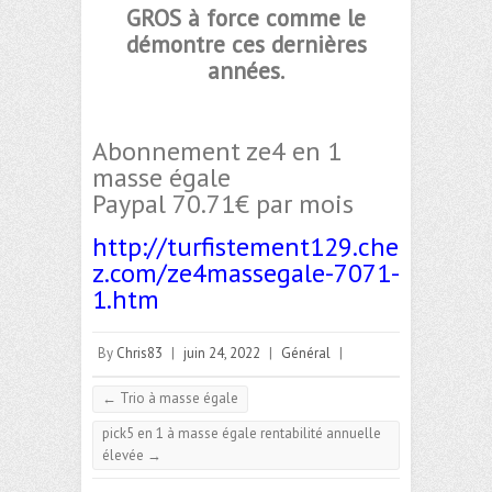
GROS à force comme le
démontre ces dernières
années.
Abonnement
ze4 en 1
masse égale
Paypal
70.71€ par mois
http://turfistement129.che
z.com/ze4massegale-7071-
1.htm
By
Chris83
|
juin 24, 2022
|
Général
|
←
Trio à masse égale
pick5 en 1 à masse égale rentabilité annuelle
élevée
→