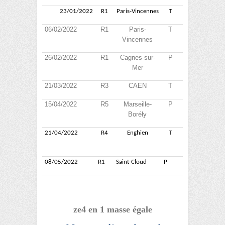
23/01/2022
R1
Paris-Vincennes
T
7
15
2
8
06/02/2022
R1
Paris-
T
1
12
4
1
Vincennes
26/02/2022
R1
Cagnes-sur-
P
4
16
14
2
Mer
21/03/2022
R3
CAEN
T
8
18
6
5
15/04/2022
R5
Marseille-
P
3
12
6
12
Borély
21/04/2022
R4
Enghien
T
5
16
3
13
08/05/2022
R1
Saint-Cloud
P
8
16
1
8
ze4 en 1 masse égale